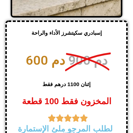
إسبادري سكيتشرز الأداء والراحة
900 دم
600 دم
إثنان 1100 درهم فقط
المخزون فقط 100 قطعة





لطلب المرجو ملئ الإستمارة