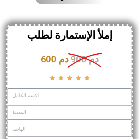
إملأ الإستمارة لطلب
900 دم
600 دم




