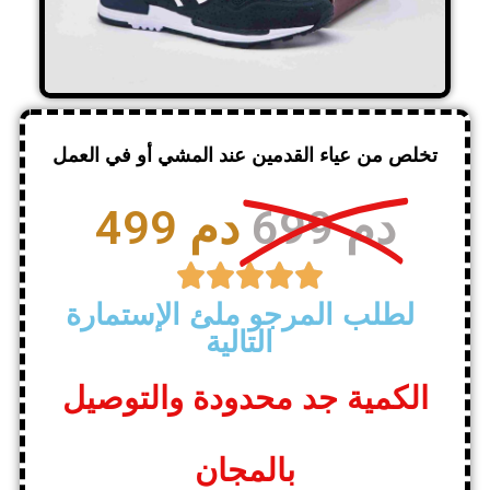
تخلص من عياء القدمين عند المشي أو في العمل
699 دم
499 دم





لطلب المرجو ملئ الإستمارة
التالية
الكمية جد محدودة والتوصيل
بالمجان