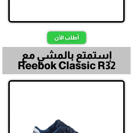
أطلب الأن
إستمتع بالمشي مع
Reebok Classic R32