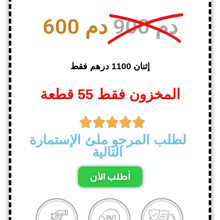
900 دم
600 دم
إثنان 1100 درهم فقط
المخزون فقط 55 قطعة





لطلب المرجو ملئ الإستمارة
التالية
أطلب الأن