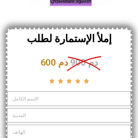
إملأ الإستمارة لطلب
900 دم
600 دم




