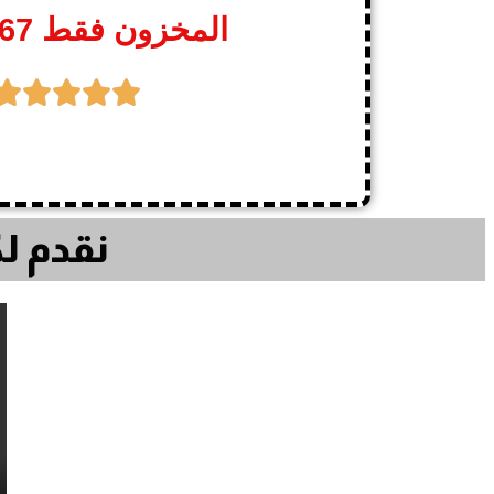
المخزون فقط 167 قطعة





نقدم لك