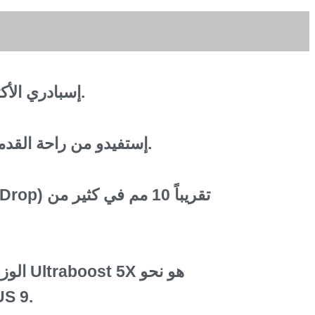
إسبادري الأكثر مبيعا في أوروبا.
إستفيدو من راحة القدمين و أناقة إضافية.
الوزن: م
272 غرام بحجم 9