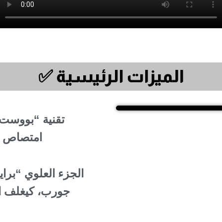
✅ الميزات الرئيسية
تقنية “بووست”
امتصاص ص
الجزء العلوي “براي
جورب، كيغلف ا