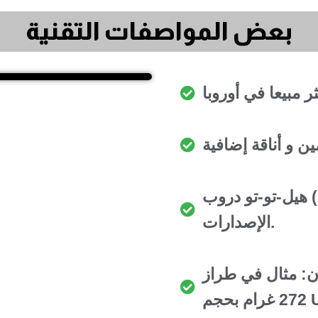
بعض المواصفات التقنية
هيل-تو-تو دروب (Drop) تقريباً 10 مم في كثير من
الإصدارات.
ثال في طراز Ultraboost 5X هو نحو
US .