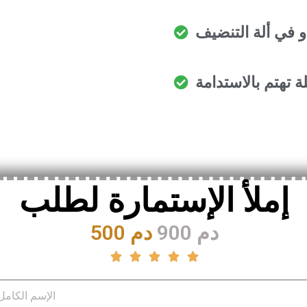
ة تهتم بالاستدامة
إملأ الإستمارة لطلب
900 دم
500 دم




