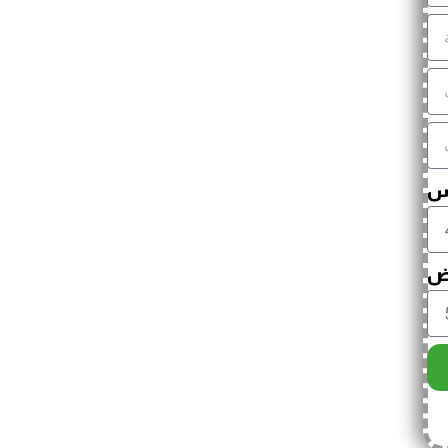
اس
رض