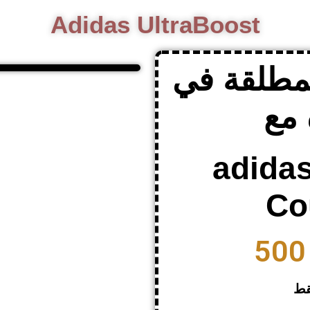
Adidas UltraBoost
مطلقة في
مع
adidas
Co