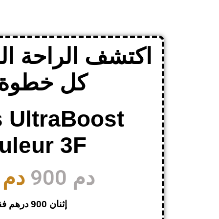
اكتشف الراحة ال
كل خطوة 
 UltraBoost
uleur 3F
900 دم
500 دم
إثنان 900 درهم فقط