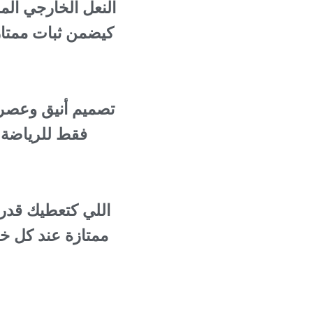
النعل الخارجي ال
كيضمن ثبات ممتاز
تصميم أنيق وعصر
فقط للرياضة
مرتدة (energy return) ممتازة عند