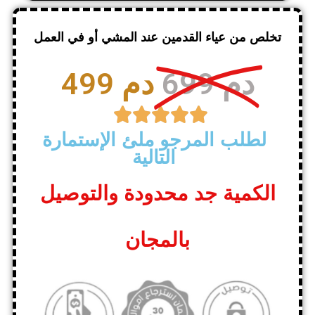
تخلص من عياء القدمين عند المشي أو في العمل
699 دم
499 دم





لطلب المرجو ملئ الإستمارة
التالية
الكمية جد محدودة والتوصيل
بالمجان