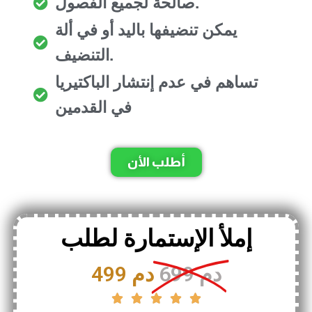
صالحة لجميع الفصول.
يمكن تنضيفها باليد أو في ألة
التنضيف.
تساهم في عدم إنتشار الباكتيريا
في القدمين
أطلب الأن
إملأ الإستمارة لطلب
699 دم
499 دم




