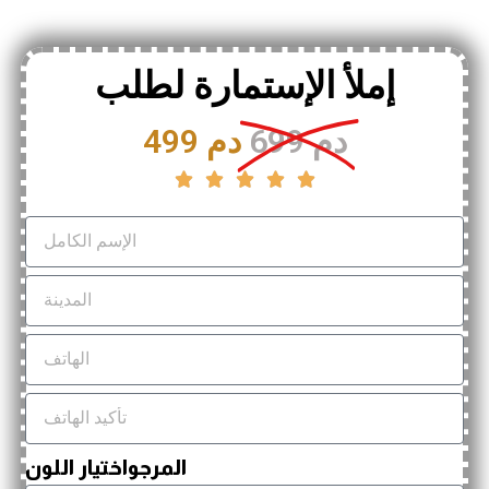
إملأ الإستمارة لطلب
699 دم
499 دم





المرجواختيار اللون