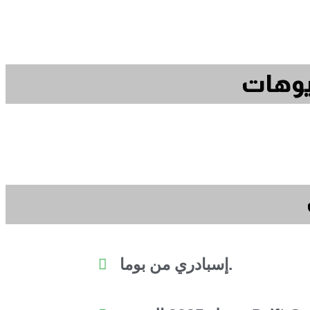
ديوهات
إسبادري من بوما.