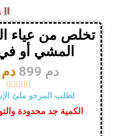
 II
تخلص من عياء ال
المشي أو في 
899 دم
549 دم





لطلب المرجو ملئ الإست
الكمية جد محدودة والت