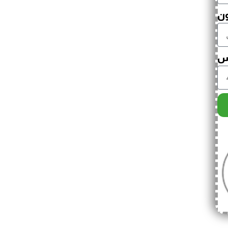
ون
اس