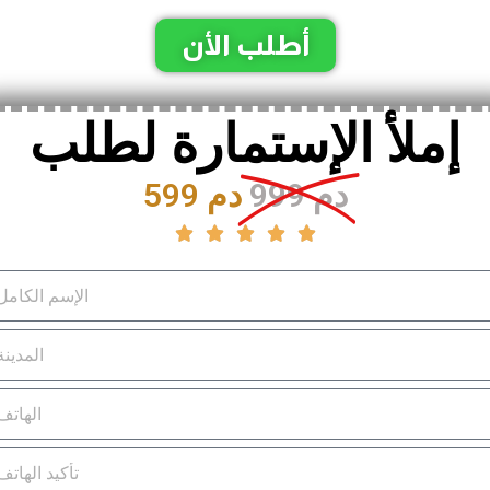
أطلب الأن
إملأ الإستمارة لطلب
999 دم
599 دم




