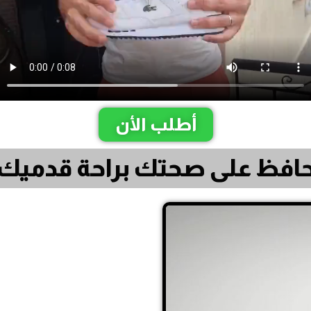
أطلب الأن
افظ على صحتك براحة قدميك
م