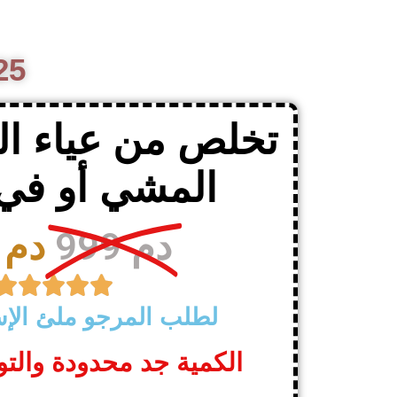
إسب
تخلص من عياء ال
المشي أو في 
999 دم
599 دم





لطلب المرجو ملئ الإست
الكمية جد محدودة والت