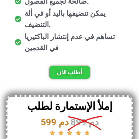
صالحة لجميع الفصول.
يمكن تنضيفها باليد أو في ألة
التنضيف.
تساهم في عدم إنتشار الباكتيريا
في القدمين
أطلب الأن
إملأ الإستمارة لطلب
899 دم
599 دم




